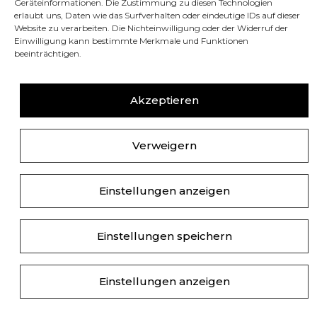
Geräteinformationen. Die Zustimmung zu diesen Technologien
erlaubt uns, Daten wie das Surfverhalten oder eindeutige IDs auf dieser
Website zu verarbeiten. Die Nichteinwilligung oder der Widerruf der
Einwilligung kann bestimmte Merkmale und Funktionen
Tel./Fax:
+39 011 9974076
beeinträchtigen.
Akzeptieren
Verweigern
Einstellungen anzeigen
© Copyright 2023-2025. Alle Rechte vorbehalten. |
Cookie-Richtlinie
-
Datenschutzerklärung
|
Einstellungen speichern
Einstellungen anzeigen