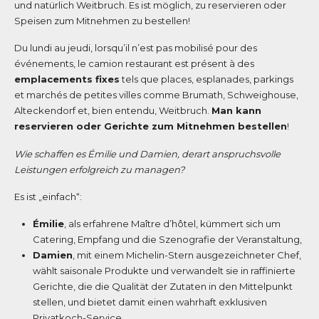
und natürlich Weitbruch. Es ist möglich, zu reservieren oder
Speisen zum Mitnehmen zu bestellen!
Du lundi au jeudi, lorsqu’il n’est pas mobilisé pour des
événements, le camion restaurant est présent à des
emplacements fixes
tels que places, esplanades, parkings
et marchés de petites villes comme Brumath, Schweighouse,
Alteckendorf et, bien entendu, Weitbruch.
Man kann
reservieren oder Gerichte zum Mitnehmen bestellen
!
Wie schaffen es Émilie und Damien, derart anspruchsvolle
Leistungen erfolgreich zu managen?
Es ist „einfach“:
Émilie
, als erfahrene Maître d’hôtel, kümmert sich um
Catering, Empfang und die Szenografie der Veranstaltung,
Damien
, mit einem Michelin-Stern ausgezeichneter Chef,
wählt saisonale Produkte und verwandelt sie in raffinierte
Gerichte, die die Qualität der Zutaten in den Mittelpunkt
stellen, und bietet damit einen wahrhaft exklusiven
Privatkoch-Service.