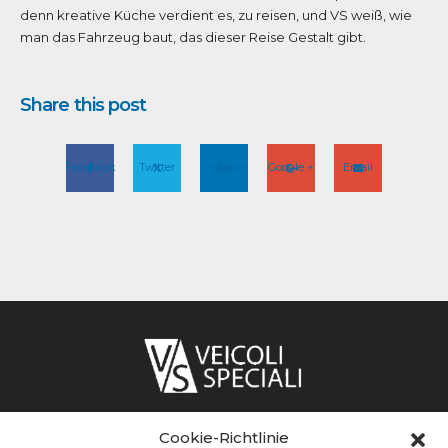
denn kreative Küche verdient es, zu reisen, und VS weiß, wie
man das Fahrzeug baut, das dieser Reise Gestalt gibt.
Share this post
Facebook
Twitter
LinkedIn
Google +
Email
Cookie-Richtlinie
Adresse: