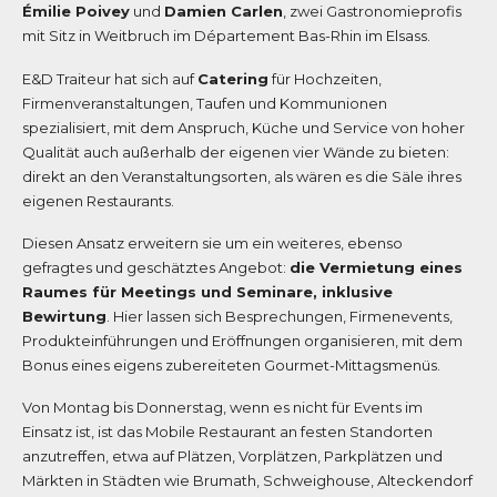
Émilie Poivey
und
Damien Carlen
, zwei Gastronomieprofis
mit Sitz in Weitbruch im Département Bas-Rhin im Elsass.
E&D Traiteur hat sich auf
Catering
für Hochzeiten,
Firmenveranstaltungen, Taufen und Kommunionen
spezialisiert, mit dem Anspruch, Küche und Service von hoher
Qualität auch außerhalb der eigenen vier Wände zu bieten:
direkt an den Veranstaltungsorten, als wären es die Säle ihres
eigenen Restaurants.
Diesen Ansatz erweitern sie um ein weiteres, ebenso
gefragtes und geschätztes Angebot:
die Vermietung eines
Raumes für Meetings und Seminare, inklusive
Bewirtung
. Hier lassen sich Besprechungen, Firmenevents,
Produkteinführungen und Eröffnungen organisieren, mit dem
Bonus eines eigens zubereiteten Gourmet-Mittagsmenüs.
Von Montag bis Donnerstag, wenn es nicht für Events im
Einsatz ist, ist das Mobile Restaurant an festen Standorten
anzutreffen, etwa auf Plätzen, Vorplätzen, Parkplätzen und
Märkten in Städten wie Brumath, Schweighouse, Alteckendorf