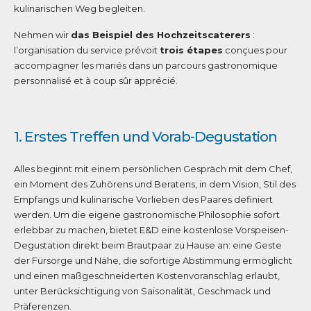
kulinarischen Weg begleiten.
Nehmen wir
das Beispiel des Hochzeitscaterers
:
l’organisation du service prévoit
trois étapes
conçues pour
accompagner les mariés dans un parcours gastronomique
personnalisé et à coup sûr apprécié.
1. Erstes Treffen und Vorab-Degustation
Alles beginnt mit einem persönlichen Gespräch mit dem Chef,
ein Moment des Zuhörens und Beratens, in dem Vision, Stil des
Empfangs und kulinarische Vorlieben des Paares definiert
werden. Um die eigene gastronomische Philosophie sofort
erlebbar zu machen, bietet E&D eine kostenlose Vorspeisen-
Degustation direkt beim Brautpaar zu Hause an: eine Geste
der Fürsorge und Nähe, die sofortige Abstimmung ermöglicht
und einen maßgeschneiderten Kostenvoranschlag erlaubt,
unter Berücksichtigung von Saisonalität, Geschmack und
Präferenzen.