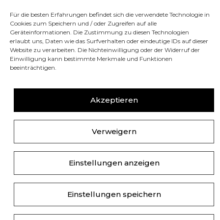
Corso Lombardia, 69 – 10099 San Mauro Torinese (Italien)
Für die besten Erfahrungen befindet sich die verwendete Technologie in
Cookies zum Speichern und / oder Zugreifen auf alle
E-Mail-Adresse:
commerciale@vsveicolispeciali.com
Geräteinformationen. Die Zustimmung zu diesen Technologien
erlaubt uns, Daten wie das Surfverhalten oder eindeutige IDs auf dieser
Website zu verarbeiten. Die Nichteinwilligung oder der Widerruf der
Einwilligung kann bestimmte Merkmale und Funktionen
Tel./Fax:
+39 011 9974076
beeinträchtigen.
Akzeptieren
Verweigern
Einstellungen anzeigen
© Copyright 2023-2025. Alle Rechte vorbehalten. |
Cookie-Richtlinie
-
Datenschutzerklärung
|
Einstellungen speichern