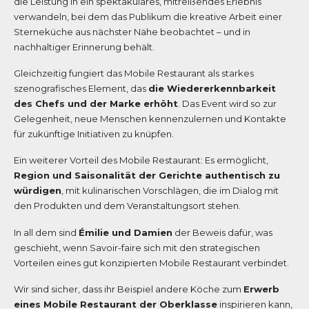
die Leistung in ein spektakuläres, mitreißendes Erlebnis
verwandeln, bei dem das Publikum die kreative Arbeit einer
Sterneküche aus nächster Nähe beobachtet – und in
nachhaltiger Erinnerung behält.
Gleichzeitig fungiert das Mobile Restaurant als starkes
szenografisches Element, das
die Wiedererkennbarkeit
des Chefs und der Marke erhöht
. Das Event wird so zur
Gelegenheit, neue Menschen kennenzulernen und Kontakte
für zukünftige Initiativen zu knüpfen.
Ein weiterer Vorteil des Mobile Restaurant: Es ermöglicht,
Region und Saisonalität der Gerichte authentisch zu
würdigen
, mit kulinarischen Vorschlägen, die im Dialog mit
den Produkten und dem Veranstaltungsort stehen.
In all dem sind
Émilie und Damien
der Beweis dafür, was
geschieht, wenn Savoir-faire sich mit den strategischen
Vorteilen eines gut konzipierten Mobile Restaurant verbindet.
Wir sind sicher, dass ihr Beispiel andere Köche zum
Erwerb
eines Mobile Restaurant der Oberklasse
inspirieren kann,